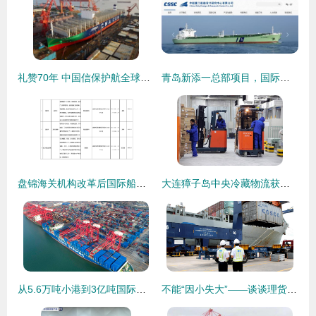
礼赞70年 中国信保护航全球首艘23000箱LNG动力集装箱船下水，赋能国际船舶管理新跨越
青岛新添一总部项目，国际船舶管理业务再升级
盘锦海关机构改革后国际船舶管理业务办理指引
大连獐子岛中央冷藏物流获海关查验场所资质，助力国际船舶管理业务升级
从5.6万吨小港到3亿吨国际枢纽 连云港港的‘蝶变’密码
不能“因小失大”——谈谈理货与国际船舶管理的内在价值