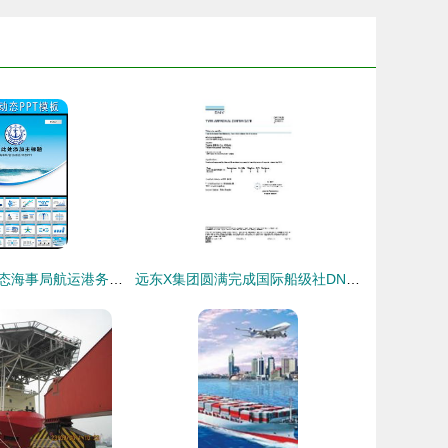
【精品模板】动态海事局航运港务船舶海监PPT+国际船舶管理通用模板下载
远东X集团圆满完成国际船级社DNV和NK认证更新，助力船用烟气监测与船舶管理业务再上新台阶